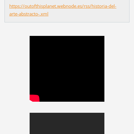
https://outofthisplanet.webnode.es/rss/historia-del-
arte-abstracto-.xml